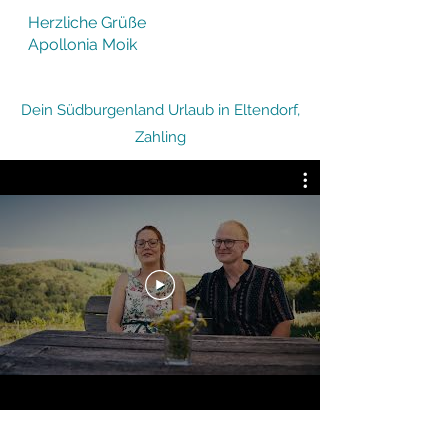
Herzliche Grüße
Apollonia Moik
Dein Südburgenland Urlaub in Eltendorf,
Zahling