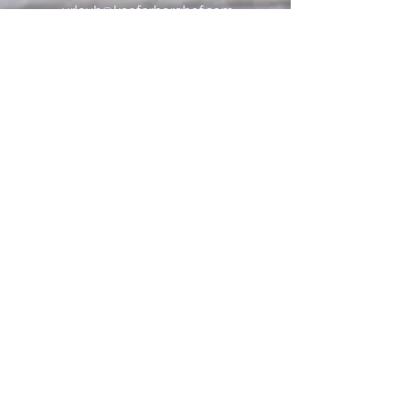
urlaub@kaeferberghof.com
ERSTE SPARKASSE
AT51
2011 1848 6105 8600
BIC/SWIFT: GIBAATWWXXX
UST. ID: ATU79858156
Geschäftsführerin:
Dipl. - Ing. Apollonia Moik