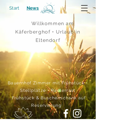
Start
News
>
Willkommen am
Käferberghof • Urlaub in
Eltendorf
Bauernhof Zimmer mit Frühstück •
Stellplätze • Radlerrast
Frühstück & Buschenschank auf
Reservierung