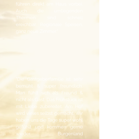
führen direkt am Haus vorbei.
Auch die umliegenden
Thermen sind schnell
ereichbar. Regionale Speisen,
ganz neue Zimmer."
"Die Gastgeberfamilie ist sehr
bemüht & super freundlich.
Man fühlt sich als Freund &
nicht als Gast. Das Frühstück ist
mit Liebe zubereitet. Am Hof
wird vieles selbst gemacht. Wir
haben uns die Tage super wohl
gefühlt und kommen gerne
wieder. Burgenland