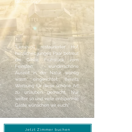
Geheimtipp!"
"Liebevoll restaurierter Hof,
herzliches junges Paar betreut
die Gäste, Frühstück vom
Feinsten, wunderschöne
Auszeit in der Natur, wohlig
warm eingerichtet. Bereits
Werbung für diese schöne Art
zu urlauben gemacht. Nur
weiter so und viele entspannte
Gäste wünschen wir euch."
Jetzt Zimmer buchen