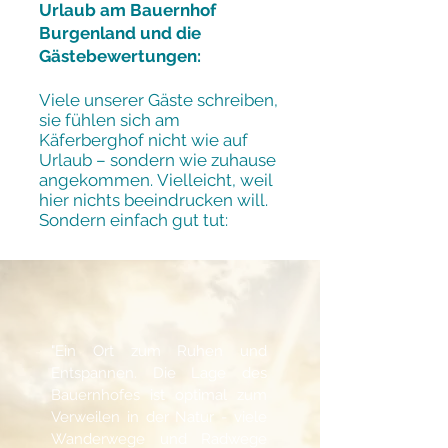
Urlaub am Bauernhof
Burgenland und die
Gästebewertungen:
Viele unserer Gäste schreiben,
sie fühlen sich am
Käferberghof nicht wie auf
Urlaub – sondern wie zuhause
angekommen.
Vielleicht, weil
hier nichts beeindrucken will.
Sondern einfach gut tut:
"Ein Ort zum Ruhen und
Entspannen. Die Lage des
Bauernhofes ist optimal zum
Verweilen in der Natur - viele
Wanderwege und Radwege