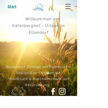
Start
Willkommen am
Käferberghof • Urlaub in
Eltendorf
Bauernhof Zimmer mit Frühstück •
Stellplätze • Radlerrast
Frühstück & Buschenschank auf
Reservierung